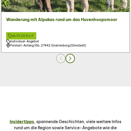
s
e
i
Colette Student Wangler
| CC-BY
Wanderung mit Alpakas rund um das Huvenhoopsmoor
t
e
'
ab 55,00 € p.P.
W
Individual-Angebot
a
Forstort-Anfang 10b, 27442 Gnarrenburg (Glinstedt)
n
d
e
r
u
n
g
m
i
t
A
l
Insidertipps
, spannende Geschichten, viele weitere Infos
p
rund um die Region sowie Service-Angebote wie die
a